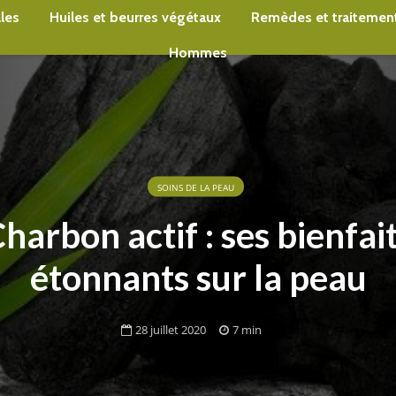
lles
Huiles et beurres végétaux
Remèdes et traitement
Hommes
SOINS DE LA PEAU
harbon actif : ses bienfai
étonnants sur la peau
28 juillet 2020
7 min