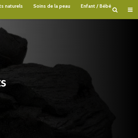
s naturels
Soins de la peau
Enfant / Bébé
ts