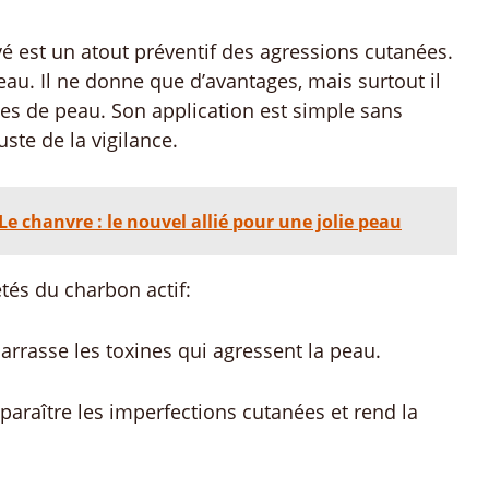
vé est un atout préventif des agressions cutanées.
 peau. Il ne donne que d’avantages, mais surtout il
types de peau. Son application est simple sans
ste de la vigilance.
Le chanvre : le nouvel allié pour une jolie peau
étés du charbon actif:
barrasse les toxines qui agressent la peau.
disparaître les imperfections cutanées et rend la