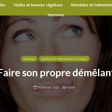
lles
Huiles et beurres végétaux
Remèdes et traitement
Hommes
HOMMES
REMÈDES ET TRAITEMENTS NATURELS
Faire son propre démêlan
10 février 2020
9 min