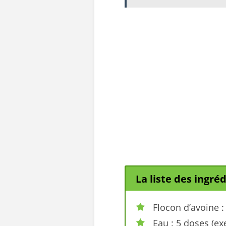
La liste des ingré
Flocon d’avoine :
Eau : 5 doses (ex