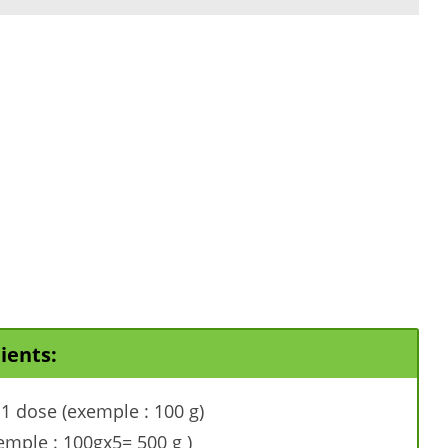
dients:
 1 dose (exemple : 100 g)
emple : 100gx5= 500 g )