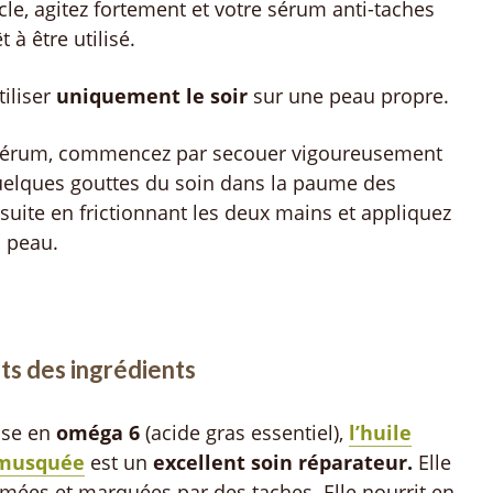
le, agitez fortement et votre sérum anti-taches
 à être utilisé.
tiliser
uniquement le soir
sur une peau propre.
 sérum, commencez par secouer vigoureusement
quelques gouttes du soin dans la paume des
suite en frictionnant les deux mains et appliquez
a peau.
its des ingrédients
esse en
oméga 6
(acide gras essentiel),
l’huile
 musquée
est un
excellent soin réparateur.
Elle
îmées et marquées par des taches. Elle nourrit en