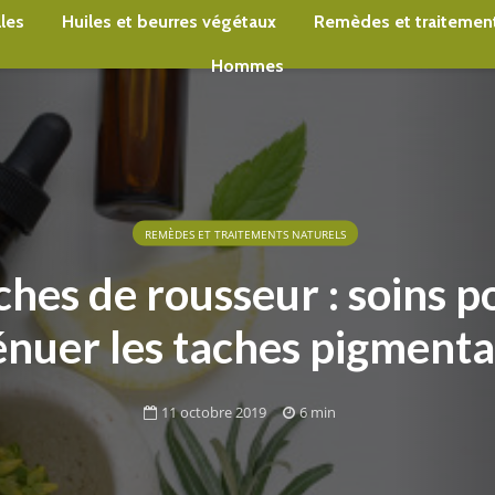
lles
Huiles et beurres végétaux
Remèdes et traitement
Hommes
REMÈDES ET TRAITEMENTS NATURELS
ches de rousseur : soins p
énuer les taches pigmenta
11 octobre 2019
6 min